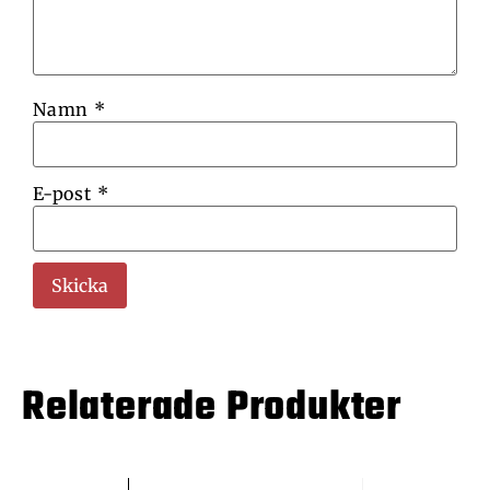
Namn
*
E-post
*
Relaterade Produkter