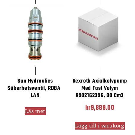
Sun Hydraulics
Rexroth Axialkolvpump
Säkerhetsventil, RDBA-
Med Fast Volym
LAN
R902162396, 80 Cm3
kr
9,889.00
Läs mer
Lägg till i varukorg