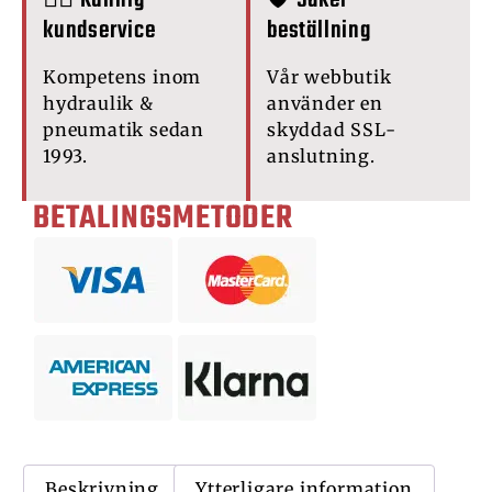
🙋‍♂️ Kunnig
🛡️ Säker
kundservice
beställning
Kompetens inom
Vår webbutik
hydraulik &
använder en
pneumatik sedan
skyddad SSL-
1993.
anslutning.
BETALINGSMETODER
Beskrivning
Ytterligare information