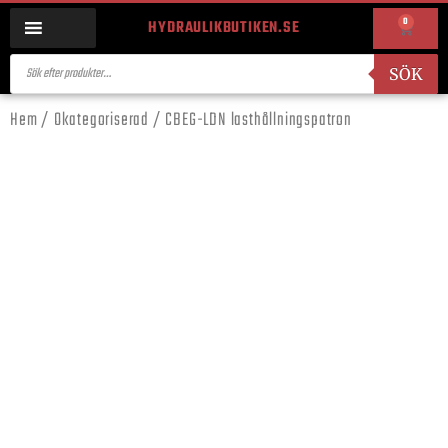
0
HYDRAULIKBUTIKEN.SE
SÖK
Hem
/
Okategoriserad
/ CBEG-LDN lasthållningspatron