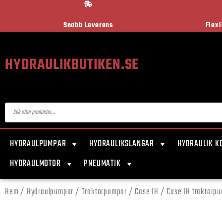
Snabb Leverans
Flex
HYDRAULIKBUTIKEN.SE
HYDRAULPUMPAR
HYDRAULIKSLANGAR
HYDRAULIK K
HYDRAULMOTOR
PNEUMATIK
Hem
/
Hydraulpumpar
/
Traktorpumpar
/
Case IH
/ Case IH traktorpu