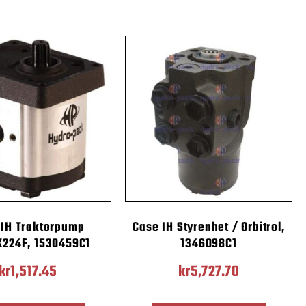
 IH Traktorpump
Case IH Styrenhet / Orbitrol,
X224F, 1530459C1
1346098C1
kr
1,517.45
kr
5,727.70