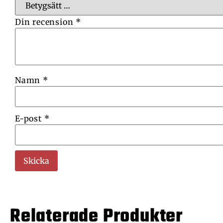
Din recension
*
Namn
*
E-post
*
Relaterade Produkter