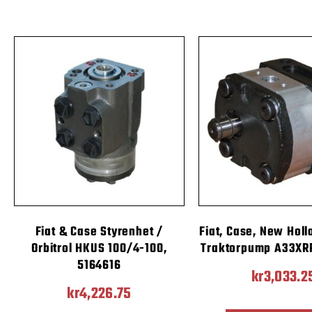
Fiat & Case Styrenhet /
Fiat, Case, New Holl
Orbitrol HKUS 100/4-100,
Traktorpump A33XRP
5164616
kr
3,033.2
kr
4,226.75