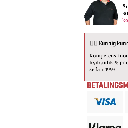
Är
3
ko
🙋‍♂️ Kunnig kun
Kompetens ino
hydraulik & pn
sedan 1993.
BETALINGS