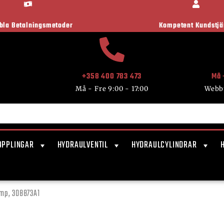
ibla Betalningsmetoder
Kompetent Kundstjä
+358 400 783 473
Må 
Må - Fre 9:00 - 17:00
Webb
OPPLINGAR
HYDRAULVENTIL
HYDRAULCYLINDRAR
mp, 308873A1