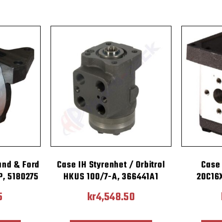
and & Ford
Case IH Styrenhet / Orbitrol
Case
, 5180275
HKUS 100/7-A, 366441A1
20C16
5
kr
4,548.50