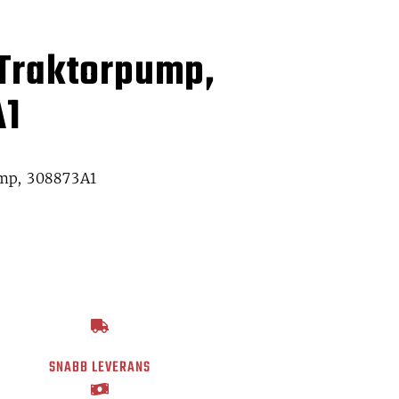
 Traktorpump,
A1
ump, 308873A1
SNABB LEVERANS