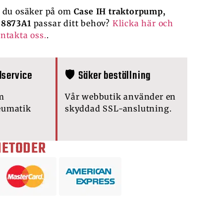
 du osäker på om
Case IH traktorpump,
08873A1
passar ditt behov?
Klicka här och
ntakta oss.
.
dservice
🛡️ Säker beställning
m
Vår webbutik använder en
eumatik
skyddad SSL-anslutning.
METODER