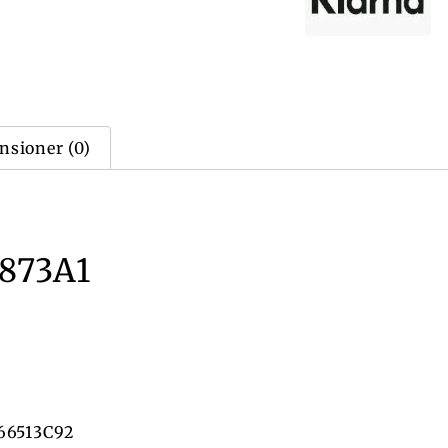
nsioner (0)
8873A1
.
 66513C92