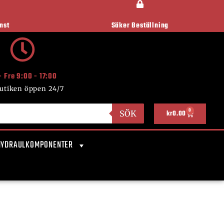
nst
Säker Beställning
- Fre 9:00 - 17:00
utiken öppen 24/7
0
SÖK
kr
0.00
HYDRAULKOMPONENTER