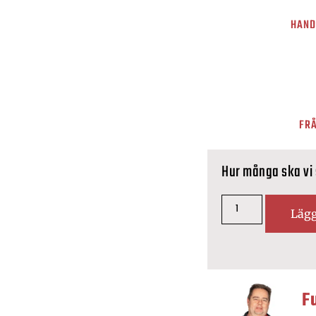
HAND
FRÅ
Hur många ska vi
Lägg
F