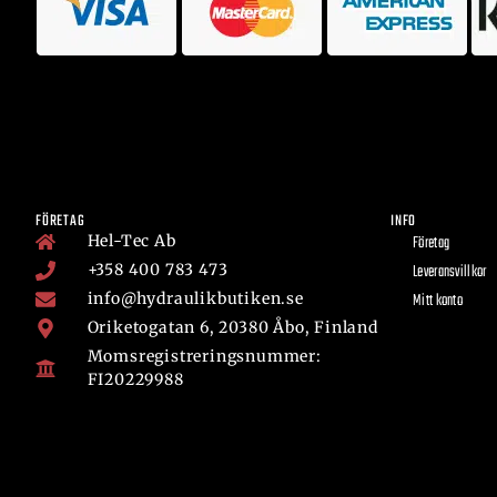
FÖRETAG
INFO
Hel-Tec Ab
Företag
+358 400 783 473
Leveransvillkor
info@hydraulikbutiken.se
Mitt konto
Oriketogatan 6, 20380 Åbo, Finland
Momsregistreringsnummer:
FI20229988