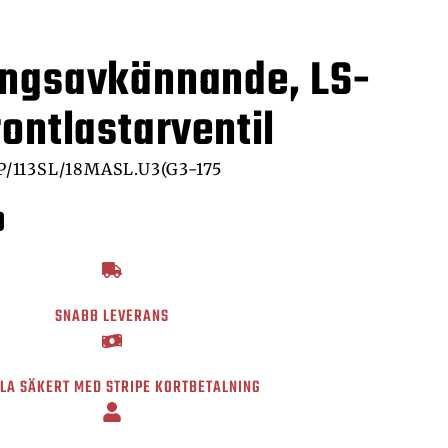
ingsavkännande, LS-
rontlastarventil
/113SL/18MASL.U3(G3-175
0
SNABB LEVERANS
LA SÄKERT MED STRIPE KORTBETALNING