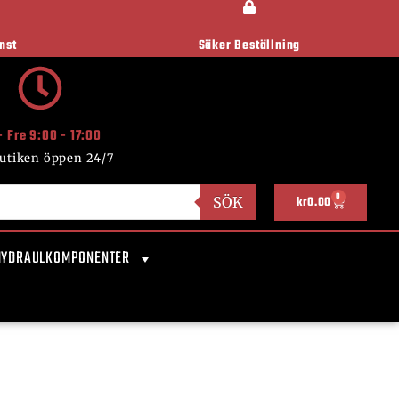
nst
Säker Beställning
- Fre 9:00 - 17:00
utiken öppen 24/7
0
SÖK
kr
0.00
HYDRAULKOMPONENTER