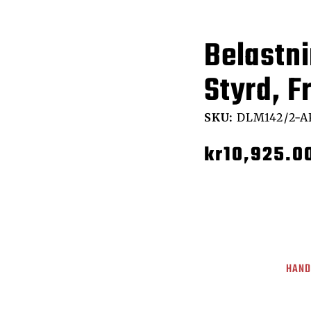
Belastn
Styrd, F
SKU:
DLM142/2-AP
kr
10,925.0
HAND