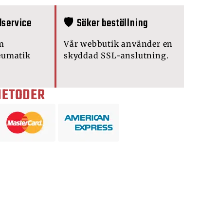
dservice
🛡️ Säker beställning
m
Vår webbutik använder en
eumatik
skyddad SSL-anslutning.
METODER