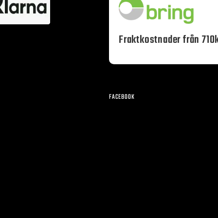
Fraktkostnader från 710k
FACEBOOK