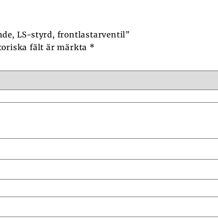
de, LS-styrd, frontlastarventil”
toriska fält är märkta
*