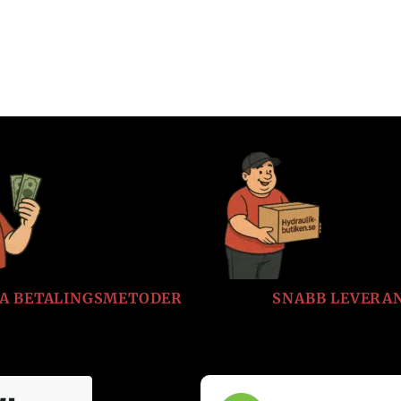
LA BETALINGSMETODER
SNABB LEVERA