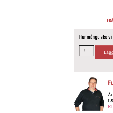
FRÅ
Hur många ska vi
Lägg
F
Är
LS
Kl