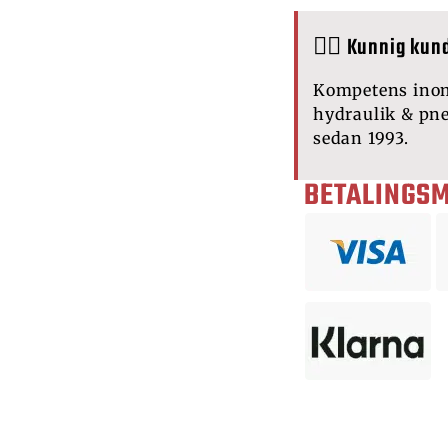
🙋‍♂️ Kunnig kun
Kompetens ino
hydraulik & pn
sedan 1993.
BETALINGS